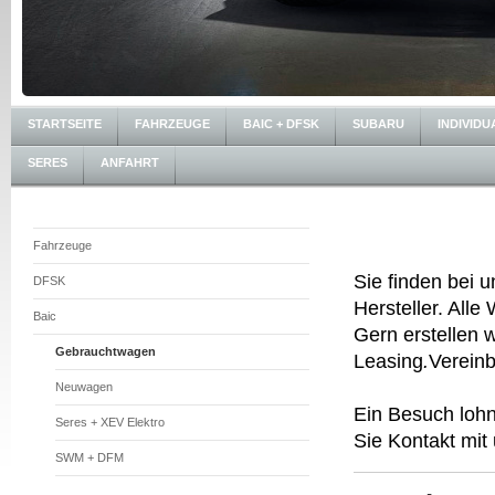
STARTSEITE
FAHRZEUGE
BAIC + DFSK
SUBARU
INDIVIDU
SERES
ANFAHRT
Fahrzeuge
Sie finden bei 
DFSK
Hersteller. Alle
Baic
Gern erstellen 
Gebrauchtwagen
Leasing
.
Vereinb
Neuwagen
Ein Besuch lohn
Seres + XEV Elektro
Sie Kontakt mit 
SWM + DFM